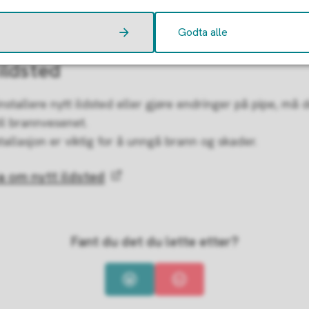
 du lese mer om fakturaer.
Godta alle
ildsted
nstallere nytt ildsted eller gjøre endringer på pipe, må 
il brannvesenet.
stallasjon er viktig for å unngå brann og skader.
a om nytt ildsted
Fant du det du lette etter?
Ja
Nei