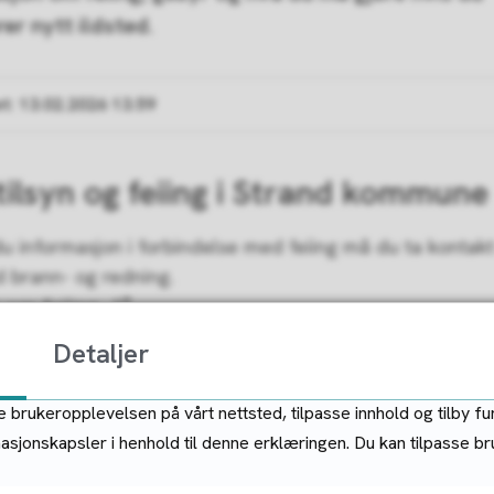
rer nytt ildsted.
et
13.02.2026 13.59
tilsyn og feiing i Strand kommune
u informasjon i forbindelse med feiing må du ta kontak
 brann- og redning.
 om feiing
Detaljer
 for feiing
 brukeropplevelsen på vårt nettsted, tilpasse innhold og tilby fu
masjonskapsler i henhold til denne erklæringen. Du kan tilpasse b
trand kommune som fakturerer gebyrene for feiing. Ta k
hvis du finner feil på gebyrene.