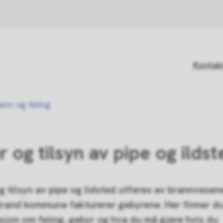
Kontak
ann og feiing
r og tilsyn av pipe og ildst
og tilsyn av pipe og ildsted utføres av brannvesen
rand kommune fakturerer gebyrene. Her finner d
sjon om feiing, gebyr og hva du må gjøre hvis du