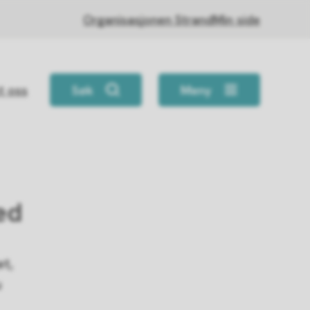
Organisasjonen Strand
Min side
t oss
Søk
Meny
ed
et,
u