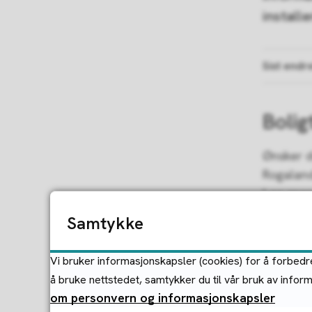
installe
Sist endr
Bolig
Ønsker d
Rogaland
Les mer
Samtykke
Gebyr
Vi bruker informasjonskapsler (cookies) for å forbedre
å bruke nettstedet, samtykker du til vår bruk av infor
Det er S
om personvern og informasjonskapsler
med oss 