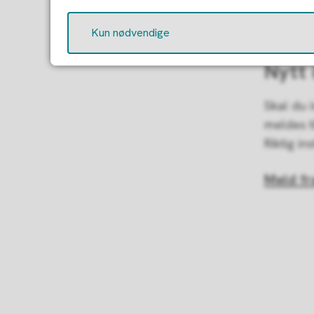
Her kan
Kun nødvendige
Nytt 
Skal du i
meldes t
Riktig in
Meld fr