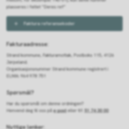
plasseres i feltet ”Deres ref”
Faktura referansekoder
Fakturaadresse:
Strand kommune, Fakturamottak, Postboks 115, 4126
Jørpeland.
Organisasjonsnummer Strand kommune registrert i
ELMA: 964 978 751
Spørsmål?
Har du spørsmål om denne ordningen?
Henvend deg til oss på
e-post
eller tlf.
51 74 30 00
Nyttige lenker: