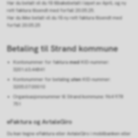
Har du betalt vil du få tilbakebetalt i løpet av April, og ny
rett faktura tilsendt med forfall 20.05.25.
Har du ikke betalt vil du få ny rett faktura tilsendt med
forfall 20.05.25
Betaling til Strand kommune
Kontonummer for faktura
med
KID-nummer:
3201.63.44841
Kontonummer for betaling
uten
KID-nummer:
3205.07.00010
Organisasjonsnummer til Strand kommune: 964 978
751
eFaktura og AvtaleGiro
Du kan tegne eFaktura eller AvtaleGiro i mobilbanken eller