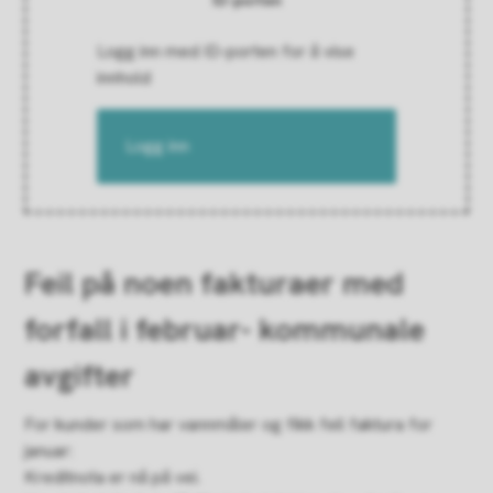
ID-porten
Logg inn med ID-porten for å vise
innhold
Logg inn
Feil på noen fakturaer med
forfall i februar- kommunale
avgifter
For kunder som har vannmåler og fikk feil faktura for
januar:
Kreditnota er nå på vei.