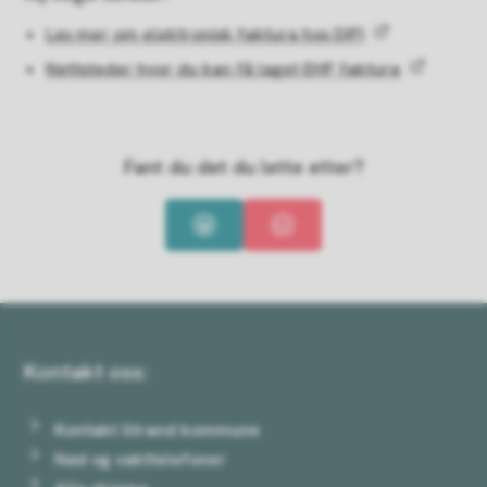
Les mer om elektronisk faktura hos DIFI
Nettsteder hvor du kan få laget EHF faktura
Fant du det du lette etter?
Ja
Nei
Kontakt oss:
Kontakt Strand kommune
Nød og vakttelefoner