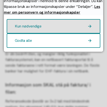
informasjonskapsler i henhold til denne erklæringen. Du kan
tilpasse bruk av informasjonskapsler under “Detaljer”.
Les
Hvordan sende EHF-faktura
mer om personvern og informasjonskapsler
Som leverandør må du først vurdere om du kan
produsere elektroniske fakturaer fra din bedrifts eget
Kun nødvendige
fakturasystem. Har du et stort fakturavolum og mange
kunder i offentlig sektor er dette den mest effektive
Godta alle
løsningen.
Er din bedrift liten, og mangler riktig funksjonalitet i
fakturasystemet, kan en nettbasert fakturaportal til å
sende fakturaene i rett format være løsningen. De fleste
banker har mulighet for EHF-faktura i sin nettbank.
Informasjon som SKAL stå på faktura/ i
filen:
Referansekode (består av 3+2 tall med bindestrek
mellom, for eksempel 140-01), kun dette nummer