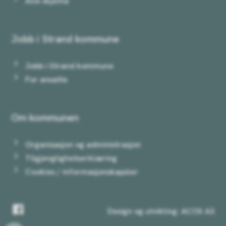
Alle skjema
Jobb i Strand kommune
Jobb i Strand kommune
For ansatte
Om kommunen
Organisasjon og administrasjon
Tilgjenglighetserklæring
Cookies / informasjonskapsler
Facebook
Design og utvikling: ACOS AS