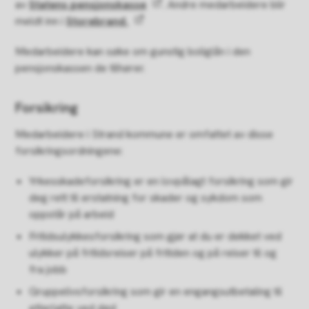
av
Statens pensjonskasse
. Andre medarbeidere blir
meldt inn i
Storebrand.
Medarbeidere kan søke om gunstig boliglån i den
pensjonskassen de tilhører.
Forsikring
Medarbeidere i Strand kommune er omfattet av disse
forsikringsordningene:
Yrkesskadeforsikring er en lovpålagt forsikring som gir
deg rett til erstatning for skader og sykdom som
oppstår på arbeid
Fritidsulykkesforsikring som gjør at du er dekket ved
ulykker på fritidsreiser på fritiden og på reiser til og
fra jobb
Gruppelivsforsikring som gir en engangsutbetaling til
etterlatte ved død