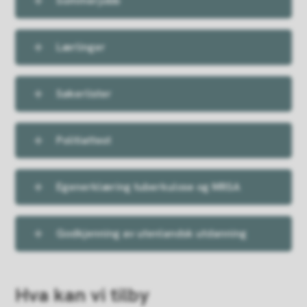
Sommerjobb
Lærlinger
Søkerlister
Politiattest
Egenerklæring tuberkulose og MRSA
Godkjenning av utenlandsk utdanning
Hva kan vi tilby