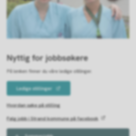
Nyttig for jobbsøkere
På lenken finner du våre ledige stillinger.
Ledige stillinger
Hvordan søke på stilling
Følg jobb i Strand kommune på facebook