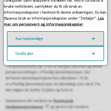
funksjoner samt analysere trafikken vår. Ved å fortsette å
Stipendordninger
bruke nettstedet, samtykker du til vår bruk av
informasjonskapsler i henhold til denne erklæringen. Du kan
Lønnstillegg for vikarer med påbegynt
tilpasse bruk av informasjonskapsler under “Detaljer”.
Les
universitetsutdanning
mer om personvern og informasjonskapsler
Gode pensjons- og forsikringsordninger
Fleksitidsordning i enkelte virksomheter
Kun nødvendige
Kunstforening
Godta alle
Pensjon
I Strand kommune har vi en av Norges sikreste og beste
pensjonsordninger: offentlig tjenestepensjon. Der
de fleste tjenestepensjoner kun utbetales i 10 år,
er offentlig tjenestepensjon en utbetaling som varer fra
den dagen du slutter å jobbe og livet ut.
Sykepleiere blir medlem av
Kommunal
landspensjonskasse
og lærere blir medlem