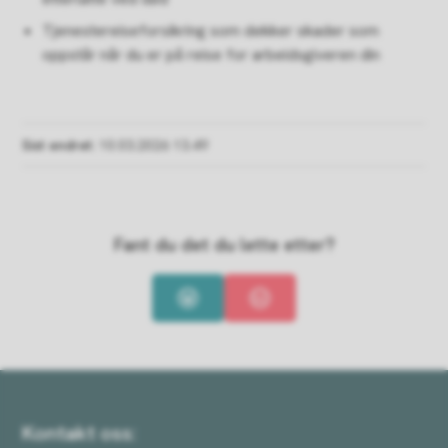
Tjenestereiseforsikring som dekker skader som
oppstår når du er på reise for arbeidsgiveren din
Sist endret
10.03.2026 13.49
Fant du det du lette etter?
Ja
Nei
Kontakt oss: