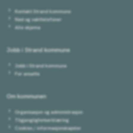
Kontakt Strand kommune
Nød og vakttelefoner
Alle skjema
Jobb i Strand kommune
Jobb i Strand kommune
For ansatte
Om kommunen
Organisasjon og administrasjon
Tilgjenglighetserklæring
Cookies / informasjonskapsler