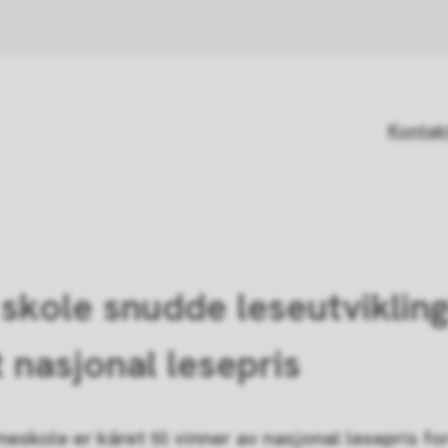
Kontak
skole snudde leseutvikling
 nasjonal lesepris
eskole er kåret til vinner av nasjonal lesepris for