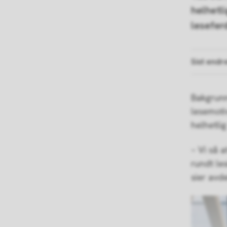
helhetl
lesefer
Sist endr
Bakgrunn
lesemoti
helhetlig
– Vi så 
rundt le
sier avd