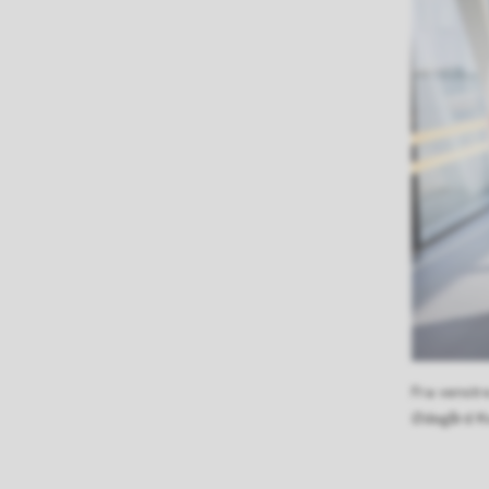
Fra venstr
Ødegård Kv