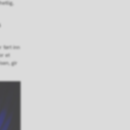
etlig,
å
 ført inn
or et
isen, gir