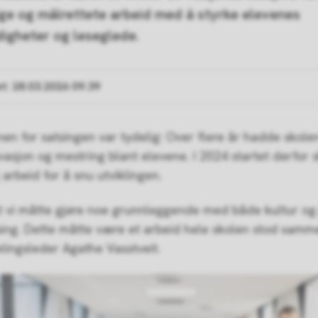
ige og målrettete arbeid med å styrke elevenes
digheter og leseglede.
et
28.03.2026 09.39
en for satsingen var tydelig: Over flere år hadde skolen
vasjon og mestring blant elevene. I 2024 startet derfor 
 arbeid for å snu utviklingen.
at vi måtte gjøre noe grunnleggende med både kultur og
sing. Dette måtte være et arbeid hele skolen stod samm
elingsleder Agathe Vasstveit.