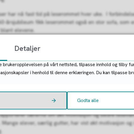
sser har nå fast tid på leserommet hver uke. I forbindel
60-årsjubileum fikk leserommet også en stor sofa, som 
blant elevene.
Detaljer
ige resultater
 brukeropplevelsen på vårt nettsted, tilpasse innhold og tilby fu
ed skolebiblioteket har økt kraftig – fra 11.210 utlån i 2
masjonskapsler i henhold til denne erklæringen. Du kan tilpasse b
 2025, en økning på nesten 50%!
viser nasjonale prøver i lesing for 2025 en positiv utvikl
ang på mange år.
Godta alle
g rapporterer lærerne om økt motivasjon og bedre leseva
 Mange elever, særlig gutter, har vist økt motivasjon og
g.