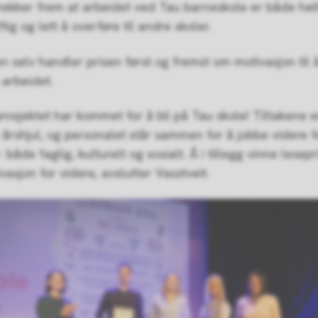
rekker frem at arbeidet ved Tau barneskole er både helh
ig og lett å overføre til andre skoler.
en selv handler prisen først og fremst om motivasjon til 
 arbeidet.
rosjektet har kommet for å bli på Tau skole! Tiltakene er
s årshjul, og personalet står sammen for å jobbe videre f
– både faglig, kulturelt og sosialt. Å i tillegg vinne lesepr
vasjon for videre, avslutter Vasstveit.