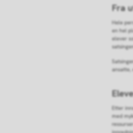
Fra u
Hele pers
en hel p
elever so
satsinge
Satsingen
ansatte, 
Elev
Etter in
med myke
ressurse
innredni