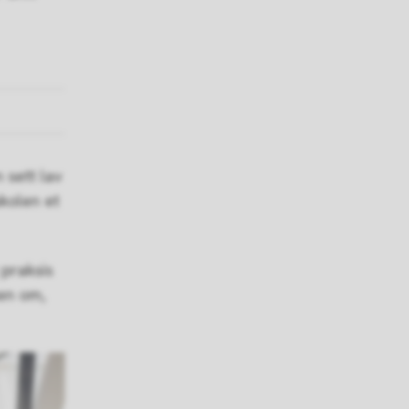
 sett lav
skolen et
 praksis
en om,