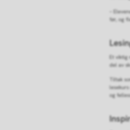
– Eleven
før, og f
Lesin
Et viktig
del av sk
Tiltak so
lesekurs 
og felle
Inspi