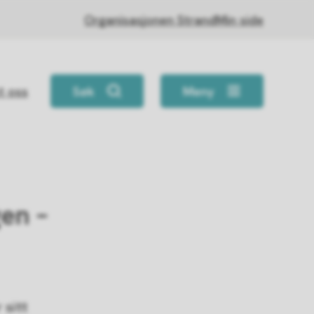
Organisasjonen Strand
Min side
t oss
Søk
Meny
en –
 sitt