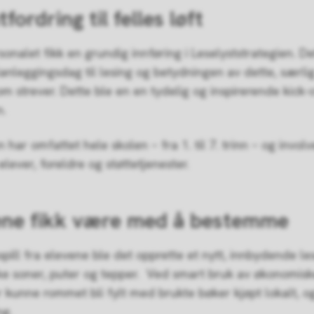
tfordring til felles løft
onalet fikk en grundig innføring i Leselyststrategien. De
lanleggingsdag til lesing og betydningen av dette, særlig
m strever. Dette ble en en tydelig og inspirerende kick-o
n.
 har omfattet hele skolen – fra 1. til 7. trinn – og invol
elever, foreldre og støttetjenester.
ene fikk være med å bestemme
nspill fra elevene ble det opprette et nytt, innbydende l
 soner, puter og tepper. Ved smart bruk av økonomis
r kunne rommet bli fylt med brukte bøker kjøpt lokalt, og
ng.