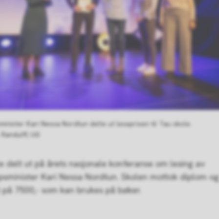
inister Kari Nessa Nordtun delte ut leseprisen til Tau skole.
 Randulff, UiS
le delt ut på årets nasjonale konferanse om lesing av
sminister Kari Nessa Nordtun. Skolen mottok diplom og
 på 7500,- som kan brukes på bøker.