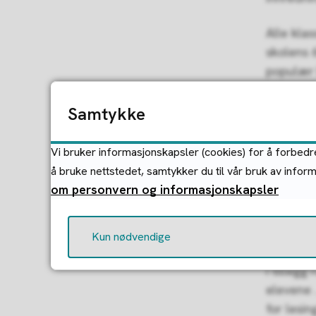
Alle kla
skolens 
populær 
Samtykke
Tydel
Vi bruker informasjonskapsler (cookies) for å forbedre
Utlånet v
å bruke nettstedet, samtykker du til vår bruk av infor
16.570 i
om personvern og informasjonskapsler
Samtidig 
første g
Kun nødvendige
I tilleg
elevene .
for lesin