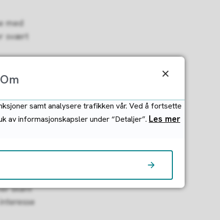
se med
er svært
Om
nksjoner samt analysere trafikken vår. Ved å fortsette
024 til
Les mer
ruk av informasjonskapsler under “Detaljer”.
ing for
ner blant
 interesse