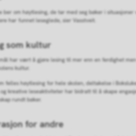
e ber om høytlesing, de tar med seg bøker i situasjoner v
lere har funnet leseglede, sier Vasstveit.
g som kultur
 mål har vært å gjøre lesing til mer enn en ferdighet men 
olens kultur.
m felles høytlesing for hele skolen, deltakelse i Boksluk
og kreative leseaktiviteter har bidratt til å skape engas
sskap rundt bøker.
rasjon for andre