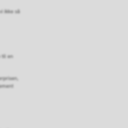
i ikke så
til en
erprisen,
jement