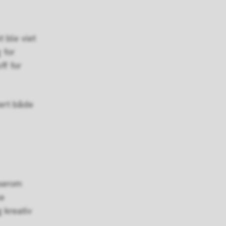
t ble viet
 for
ff for
vert både
eserom
ke
 kreativ