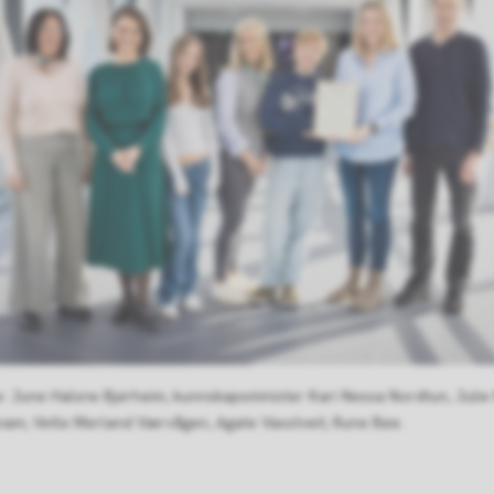
e: June Halsne Bjørheim, kunnskapsminister Kari Nessa Nordtun, Julie
am, Vetle Merland Værvågen, Agate Vasstveit, Rune Bøe.