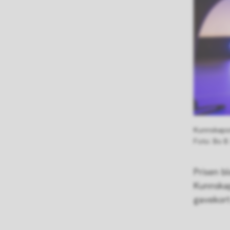
Kunnskapsm
Bo B.
Prisen b
Kunnskap
gavekort