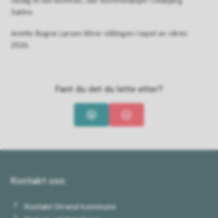
veldig til hun kommer, sier kommunalsjef Oddbjørg
Sætre.
Anette Bognø Larsen tiltrer stillingen i løpet av våren
2026.
Fant du det du lette etter?
Ja
Nei
Kontakt oss:
Kontakt Strand kommune