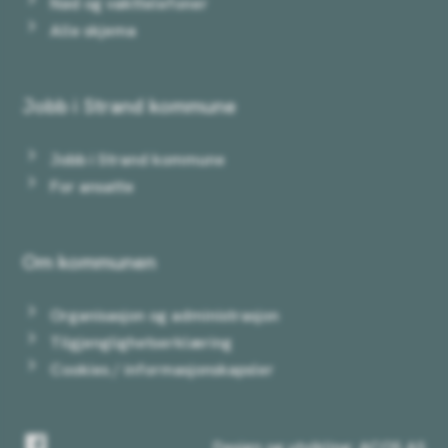
Nød og vakttelefoner
Alle skjema
Jobb i Strand kommune
Jobb i Strand kommune
For ansatte
Om kommunen
Organisasjon og administrasjon
Tilgjenglighetserklæring
Cookies / informasjonskapsler
Facebook
Design og utvikling: ACOS AS