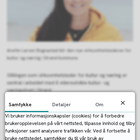
Anette Larsen Bognastad blir den nye virksomhetslederen for
kultur og næring i Strand kommune.
Stillingen som virksomhetsleder for kultur og næring er
sentral i arbeidet med å videreutvikle kultur- og
næringslivet i Strand.
Kommunens planer bygger på kunnskap som viser at
Samtykke
Detaljer
Om
attraktivitet skapes når det er god sammenheng mellom
Vi bruker informasjonskapsler (cookies) for å forbedre
bosted, arbeidsplasser og et godt sted å besøke. Larsen
brukeropplevelsen på vårt nettsted, tilpasse innhold og tilby
har et helhetlig blikk på dette arbeidet og vil få en viktig
funksjoner samt analysere trafikken vår. Ved å fortsette å
rolle i å lede utviklingen i tråd med gjeldende planverk, i
bruke nettstedet, samtykker du til vår bruk av