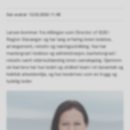
Sist endret
12.02.2026 11.48
Larsen kommer fra stillingen som Director of B2B i
Region Stavanger og har lang erfaring innen ledelse,
arrangement, reiseliv og næringsutvikling. Hun har
mastergrad i ledelse og administrasjon, bachelorgrad i
reiseliv samt videreutdanning innen samskaping. Gjennom
sin karriere har hun ledet og utviklet team i et dynamisk og
hektisk arbeidsmiljø, og hun beskrives som en trygg og
tydelig leder.