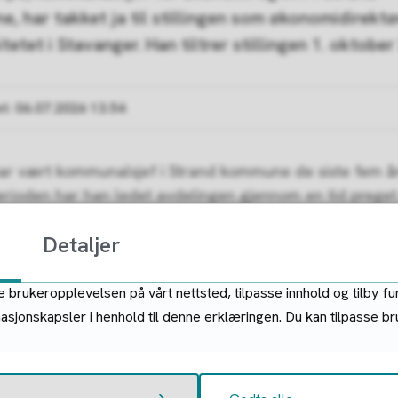
, har takket ja til stillingen som økonomidirektø
tetet i Stavanger. Han tiltrer stillingen 1. oktober
et
06.07.2026 13.54
ar vært kommunalsjef i Strand kommune de siste fem år
rioden har han ledet avdelingen gjennom en tid preget
ng og stramme økonomiske rammer. I nært samarbeid m
Detaljer
direktørens strategiske ledergruppe, kommunens
etsledere og politisk ledelse har han bidratt til en god
tyring og budsjettkontroll, noe som gjør kommunen bed
 brukeropplevelsen på vårt nettsted, tilpasse innhold og tilby fu
se oppgavene i årene som kommer.
masjonskapsler i henhold til denne erklæringen. Du kan tilpasse b
ker Nils for den viktige innsatsen han har lagt ned gjenn
an har vært en sentral bidragsyter i arbeidet med å sty