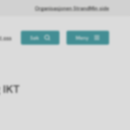
Organisasjonen Strand
Min side
t oss
Søk
Meny
 IKT