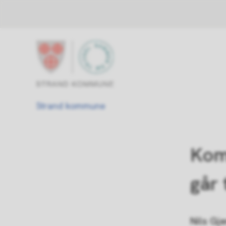
Strand kommune
Du er her:
Strand kommune
Kom
går t
Nils Gj