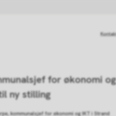
Kontak
munalsjef for økonomi og
il ny stilling
erpe, kommunalsjef for økonomi og IKT i Strand