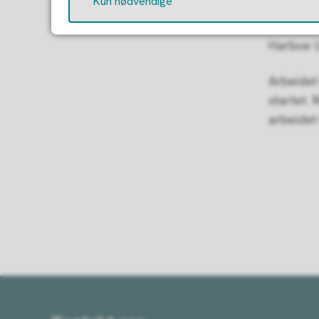
Kun nødvendige
kommunen
ved Univ
Harboe U
Arbeidet
startet.
arbeidet