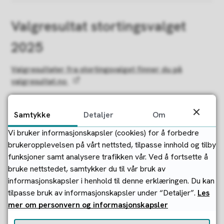
Valgresultat stortingsvalget
2025
Valgresultater fra stortingsvalget finner du på
valgresultat.no
Samtykke
Detaljer
Om
Valgstyret
Vi bruker informasjonskapsler (cookies) for å forbedre
Valgstyret har ansvar for forberedelse og gjennomføring
brukeropplevelsen på vårt nettsted, tilpasse innhold og tilby
av valg. I Strand er det formannskapet som fungerer som
funksjoner samt analysere trafikken vår. Ved å fortsette å
valgstyre. Valgstyret ledes av ordføreren.
bruke nettstedet, samtykker du til vår bruk av
informasjonskapsler i henhold til denne erklæringen. Du kan
tilpasse bruk av informasjonskapsler under “Detaljer”.
Les
mer om personvern og informasjonskapsler
Fant du det du lette etter?