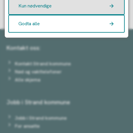
Kun nødvendige
Ja
Nei
Godta alle
Kontakt oss:
Kontakt Strand kommune
Nød og vakttelefoner
Alle skjema
Jobb i Strand kommune
Jobb i Strand kommune
For ansatte