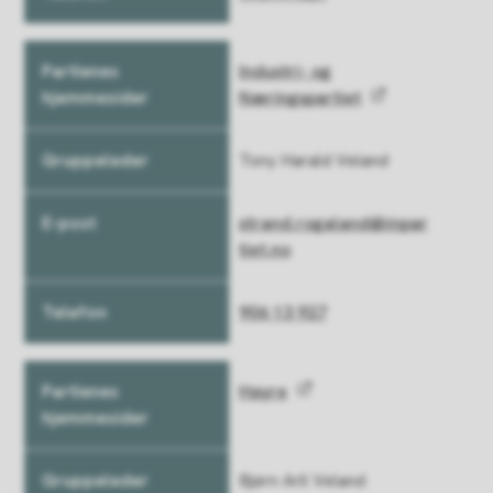
Industri- og
Næringspartiet
Tony Harald Veland
strand.rogaland@inpar
tiet.no
906 13 927
Høyre
Bjørn Aril Veland