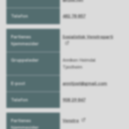
482 78 857
Sosialistisk Venstreparti
Anniken Heimdal
Tjøstheim
annitjost@gmail.com
908 29 847
Venstre