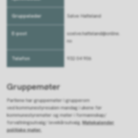
Sølve Hatteland
soelve.hatteland@online.
no
932 04 906
Gruppemøter
Partiene har gruppemøter i grupperom
ved kommunestyresalen mandag i ukene før
kommunestyremøter og møter i formannskap/
forvaltningsutvalg/ levekårsutvalg.
Møtekalender
politiske møter.