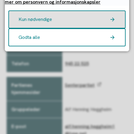
mer om personvern og informasjonskapsler
Kun nødvendige
Bjørn Ove Hersdal
Godta alle
bjorn.ove.hersdal@lyse.
net
945 22 525
Senterpartiet
Alf Henning Heggheim
alf.henning.heggheim1
@lyse.net