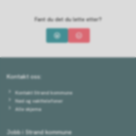
Fant du det du lette etter?
Ja
Nei
Kontakt oss:
Kontakt Strand kommune
Nød og vakttelefoner
Alle skjema
Jobb i Strand kommune