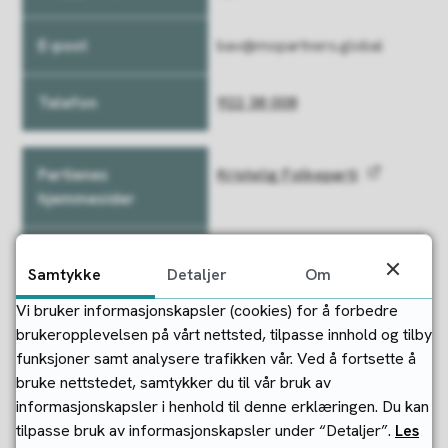
bav@mopartners.global
922 38 008
Kristelig Folkeparti
Bjørn Sølve Barka
Samtykke
Detaljer
Om
Vi bruker informasjonskapsler (cookies) for å forbedre
bsbarka@gmail.com
brukeropplevelsen på vårt nettsted, tilpasse innhold og tilby
funksjoner samt analysere trafikken vår. Ved å fortsette å
997 12 278
bruke nettstedet, samtykker du til vår bruk av
informasjonskapsler i henhold til denne erklæringen. Du kan
tilpasse bruk av informasjonskapsler under “Detaljer”.
Les
Rødt