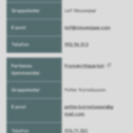
Gruppeleder
Leif Nieuwejaar
E-post
Telefon
leif@nieuwejaar.com
992 96 313
Fremskrittspartiet
Petter Korneliussen
petter.korneliussen@g
mail.com
976 71 521