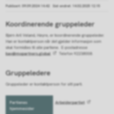
Publisert
09.09.2024 14.42
Sist endret
14.02.2025 12.15
Koordinerende gruppeleder
Bjørn Aril Veland, Høyre, er koordinerende gruppeleder.
Han er kontaktperson når det gjelder informasjon som
skal formidles til
alle
partiene. E-postadresse
bav@mopartners.global
Telefon 92238008.
Gruppeledere
Gruppeleder er kontaktperson for sitt parti.
Partienes
Arbeiderpartiet
hjemmesider