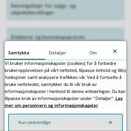
Retningslinjer for salgs- og
skjenkebevillinger
Etablerer og kunnskapsprøven
Samtykke
Detaljer
Om
Omsetningsoppgave
Vi bruker informasjonskapsler (cookies) for å forbedre
brukeropplevelsen på vårt nettsted, tilpasse innhold og tilby
funksjoner samt analysere trafikken vår. Ved å fortsette å
bruke nettstedet, samtykker du til vår bruk av
informasjonskapsler i henhold til denne erklæringen. Du kan
Fant du det du lette etter?
tilpasse bruk av informasjonskapsler under “Detaljer”.
Les
mer om personvern og informasjonskapsler
Ja
Nei
Kun nødvendige