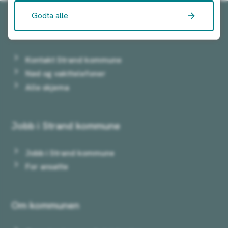
Godta alle
Kontakt oss:
Kontakt Strand kommune
Nød og vakttelefoner
Alle skjema
Jobb i Strand kommune
Jobb i Strand kommune
For ansatte
Om kommunen