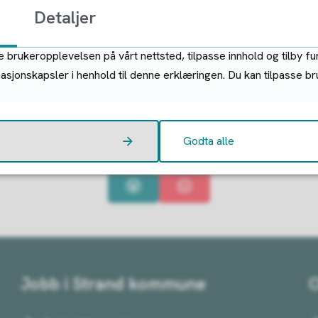
Skogbruk
Detaljer
 brukeropplevelsen på vårt nettsted, tilpasse innhold og tilby fu
masjonskapsler i henhold til denne erklæringen. Du kan tilpasse b
Godta alle
Fant du det du lette etter?
Ja
Nei
Jobb i Strand kommune