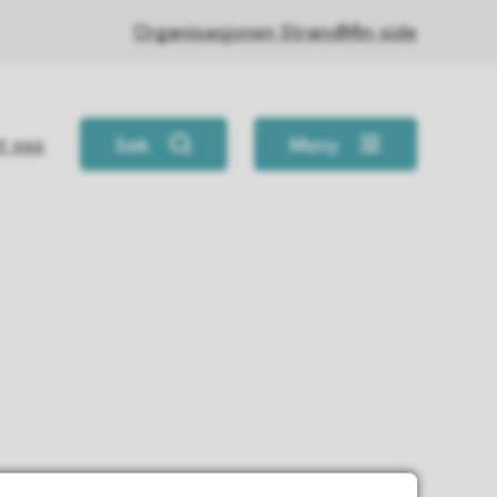
Organisasjonen Strand
Min side
t oss
Søk
Meny