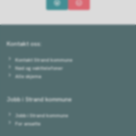
Ja
Nei
Kontakt oss:
Kontakt Strand kommune
Nød og vakttelefoner
Alle skjema
Jobb i Strand kommune
Jobb i Strand kommune
For ansatte