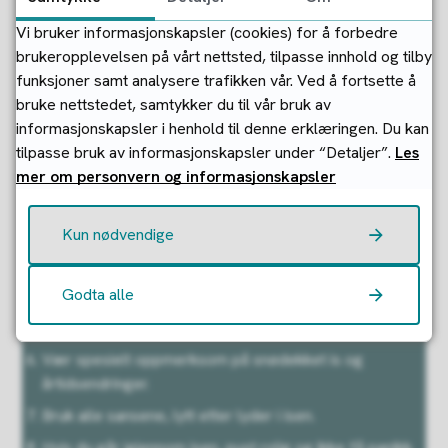
Isen påvirkes ikke bare av lufttemperaturen, men også av
Vi bruker informasjonskapsler (cookies) for å forbedre
is-kvalitet, strømninger i vannet, omrøring av
brukeropplevelsen på vårt nettsted, tilpasse innhold og tilby
vannmassene, nedbør, snødekke, om det er forvinter
funksjoner samt analysere trafikken vår. Ved å fortsette å
eller ettervinter, samt hvor dypt og rent vannet er.
bruke nettstedet, samtykker du til vår bruk av
informasjonskapsler i henhold til denne erklæringen. Du kan
Isvettregler i kort versjon
tilpasse bruk av informasjonskapsler under “Detaljer”.
Les
Ha respekt for isen.
mer om personvern og informasjonskapsler
Ikke gå ut på is uten svømmeferdigheter.
Kun nødvendige
Husk skikkelig og tilstrekkelig sikkerhetsutstyr,
spesielt ispigger, som bør være lett tilgjengelig.
Godta alle
Gå flere i følge. Er dere mange, gå litt spredt.
Hold deg på sikker is.
Vær spesielt oppmerksom på snødekket is og
årtidsendringer.
Bruk alle sansene, lytt etter lyder i isen.
Hvis du går igjennom isen, pust rolig og ikke få panikk.