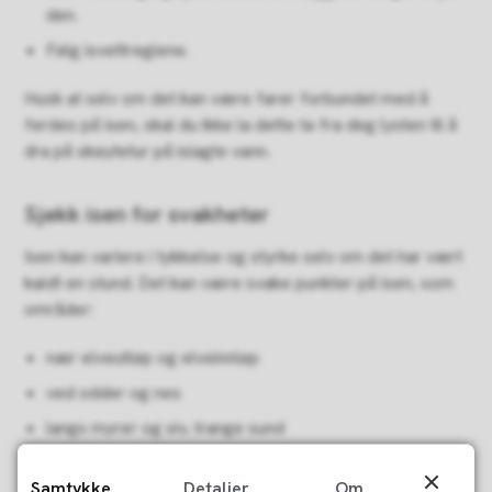
den.
Følg isvettreglene.
Husk at selv om det kan være farer forbundet med å
ferdes på isen, skal du ikke la dette ta fra deg lysten til å
dra på skøytetur på islagte vann.
Sjekk isen for svakheter
Isen kan variere i tykkelse og styrke selv om det har vært
kaldt en stund. Det kan være svake punkter på isen, som
områder:
nær elveutløp og elveinnløp
ved odder og nes
langs myrer og siv, trange sund
ved grunner
Samtykke
Detaljer
Om