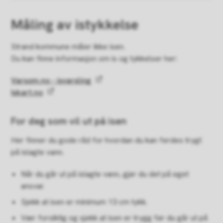
Måling av istykkelse
Strand kommune måler ikke isen.
Du kan finne informasjon om is og tykkelser her:
Varsom.no - isvarsling
Iskart.no
For deg som vil ut på isen
Her finner du gode råd for hvordan du kan ferdes trygt
på islagte vann.
Når du går ut på islagte vann, gjør du det på eget
ansvar.
Sjekk at isen er minimum 13 cm tykk.
Vær forsiktig og sjekk at isen er trygg før du går ut på