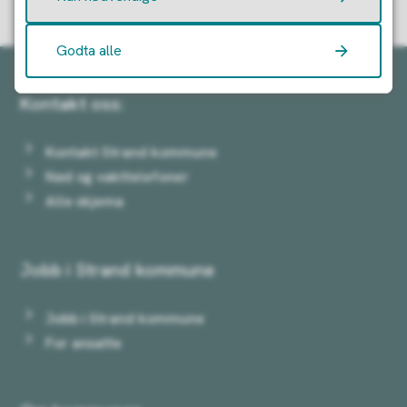
Godta alle
Kontakt oss:
Kontakt Strand kommune
Nød og vakttelefoner
Alle skjema
Jobb i Strand kommune
Jobb i Strand kommune
For ansatte