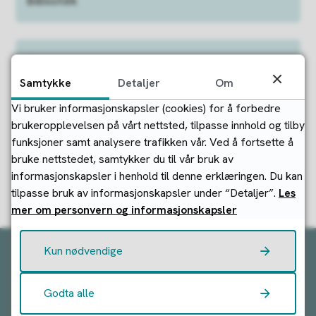
Bibliotek
Kinoprogram
Samtykke
Detaljer
Om
Vi bruker informasjonskapsler (cookies) for å forbedre
brukeropplevelsen på vårt nettsted, tilpasse innhold og tilby
Fant du det du lette etter?
funksjoner samt analysere trafikken vår. Ved å fortsette å
bruke nettstedet, samtykker du til vår bruk av
informasjonskapsler i henhold til denne erklæringen. Du kan
Ja
Nei
tilpasse bruk av informasjonskapsler under “Detaljer”.
Les
mer om personvern og informasjonskapsler
Kun nødvendige
Kontakt oss:
Godta alle
Kontakt Strand kommune