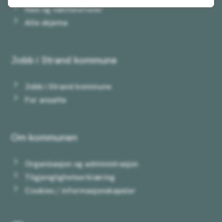
Nød og vakttelefoner
Alle skjema
Jobb i Strand kommune
Jobb i Strand kommune
For ansatte
Om kommunen
Organisasjon og administrasjon
Tilgjenglighetserklæring
Cookies / informasjonskapsler