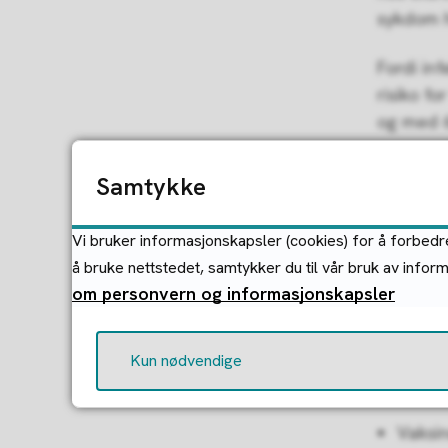
sykdom h
Fordi in
risiko f
og med 6
Pneum
Samtykke
for påf
Influe
Vi bruker informasjonskapsler (cookies) for å forbedre
å bruke nettstedet, samtykker du til vår bruk av infor
Korona
om personvern og informasjonskapsler
I tilleg
år:
Kun nødvendige
Vaksi
Vaksin