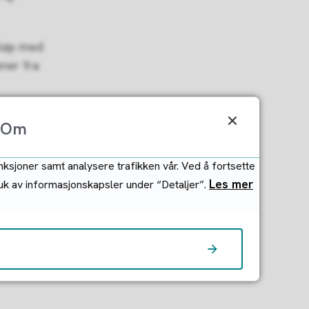
rløp med
oner fra
 behov
Om
nksjoner samt analysere trafikken vår. Ved å fortsette
Les mer
ruk av informasjonskapsler under “Detaljer”.
g med 65