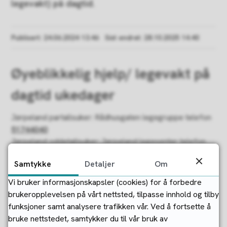
legevakt) på dagtid.
Publisert
24.06.2024 13.46
Sist endret
28.10.2025 14.40
Øyeblikkelig hjelp/ legevakt på
dagtid ukedager
Jørpeland partallsuker: Rådhusgaten legegruppe telefon
51744040
Jørpeland oddetallsuker: Jørpeland legesenter telefon
51742100
Samtykke
Detaljer
Om
Tau legesenter telefon
51744000
Vi bruker informasjonskapsler (cookies) for å forbedre
brukeropplevelsen på vårt nettsted, tilpasse innhold og tilby
Har du ikke har fastlege
funksjoner samt analysere trafikken vår. Ved å fortsette å
bruke nettstedet, samtykker du til vår bruk av
Har du ikke fastlege, men trenger nødvendig helsehjelp