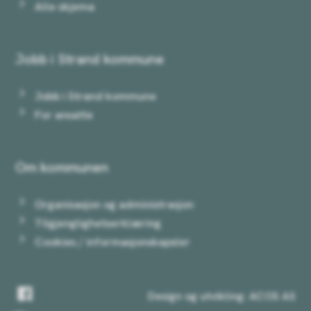
Alle skjema
Jobb i Strand kommune
Jobb i Strand kommune
For ansatte
Om kommunen
Organisasjon og administrasjon
Tilgjenglighetserklæring
Cookies / informasjonskapsler
Facebook
Design og utvikling: ACOS AS