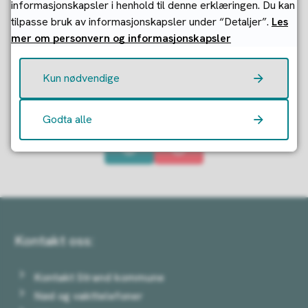
informasjonskapsler i henhold til denne erklæringen. Du kan
(altså ikke legevakt) henvender du deg til Jørpeland
tilpasse bruk av informasjonskapsler under “Detaljer”.
Les
legesenter dersom du bor på Jørpeland. Bor du på Tau,
mer om personvern og informasjonskapsler
skal du henvende deg til Tau legesenter.
Kun nødvendige
Fant du det du lette etter?
Godta alle
Ja
Nei
Kontakt oss:
Kontakt Strand kommune
Nød og vakttelefoner