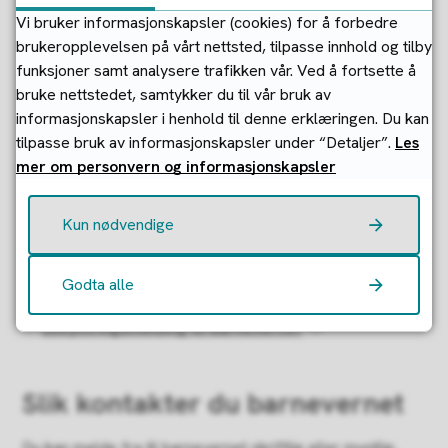
offentlig ansatt og bekymret
Vi bruker informasjonskapsler (cookies) for å forbedre
brukeropplevelsen på vårt nettsted, tilpasse innhold og tilby
for et barn eller en ungdom?
funksjoner samt analysere trafikken vår. Ved å fortsette å
bruke nettstedet, samtykker du til vår bruk av
Er du bekymret for at et barn eller ungdom er utsatt for
informasjonskapsler i henhold til denne erklæringen. Du kan
overgrep, mishandling, eller ikke får den omsorgen det
tilpasse bruk av informasjonskapsler under “Detaljer”.
Les
trenger? Alle offentlige ansatte har plikt til å melde fra til
mer om personvern og informasjonskapsler
barnevernet.
Her kan du som offentlig ansatt eller fagperson
Kun nødvendige
med taushetsplikt og meldeplikt sende
bekymringsmelding til barnevernet
Godta alle
Her kan du som privatperson sende inn en
bekymringsmelding til barnevernet
Slik kontakter du barnevernet
Du kan melde fra til barnevernet skriftlig eller muntlig,