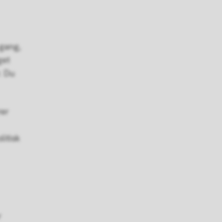
 gang,
get
. Du
rer
litisk
r