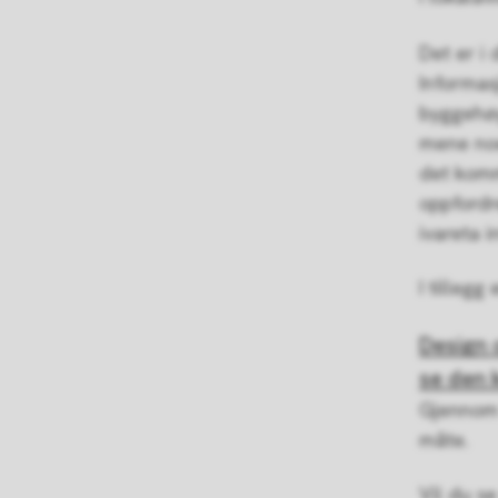
Det er i
Informas
byggehøy
mene noe
det komm
oppfordre
ivareta 
I tilleg
Design 
se den 
Gjennom 
måte.
Vil du s