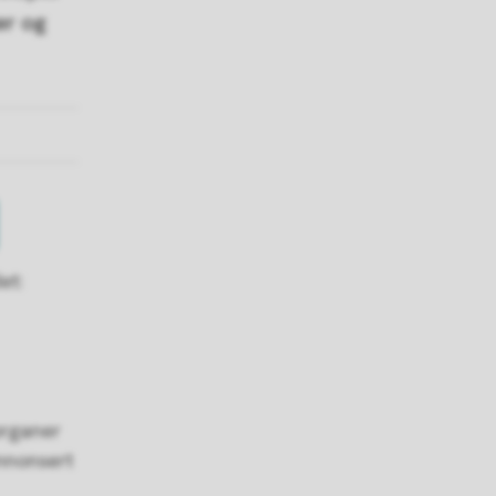
er og
et:
organer
annonsert