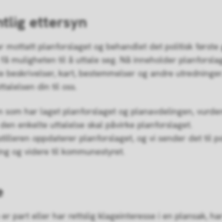
tlig ettersyn
ar mottatt planforslaget og behandlet det politisk første
 få muligheten til å uttale seg. Nå inneholder planforsla
te beskrivelser, kart, bestemmelser og andre utredninger
talelsen din til oss.
 som har laget planforslaget og planavdelingen, vurde
den enkelte uttalelse skal påvirke planforslaget.
tilleren oppdaterer planforslaget, og vi sender det til po
ng og videre til kommunestyret.
e
r part eller har rettslig klageinteresse i en plansak, ha