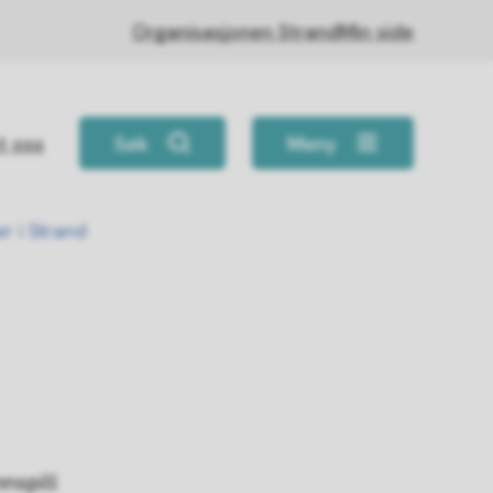
Organisasjonen Strand
Min side
t oss
Søk
Meny
r i Strand
nnspill