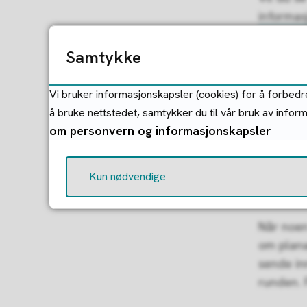
informas
Samtykke
F
Vi bruker informasjonskapsler (cookies) for å forbedre
å bruke nettstedet, samtykker du til vår bruk av infor
Godta
om personvern og informasjonskapsler
Kun nødvendige
Vars
Når noen
om plana
sende in
runden. F