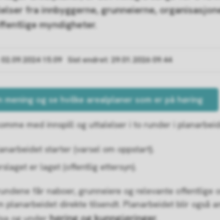
lelser fra innbyggerne, grunneierne, organisasjon
ffentlige myndigheter.
02.09.2024 15.09
Sist endret
29.01.2026 09.44
in mening og se hvilke arealplaner som er på høring
omme med innspill og uttalelser i to runder i planarbeid
anarbeidet starter (varsel om oppstart).
rslaget er laget (offentlig ettersyn).
rundene får naboer, grunneiere og relevante offentlige 
m planarbeidet direkte tilsendt. Planarbeidet blir også 
høring og kunngjøringer.
visa og under