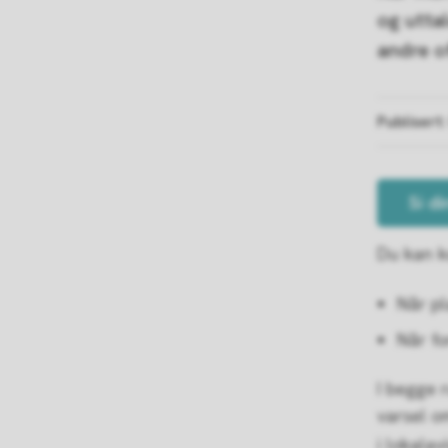
og utta
andre o
Publisert
Si d
Du kan k
Når pl
Når fo
I begge 
varsel o
i lokala