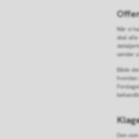
Offen
Når vi h
skal alle
detaljer
sender ut
Både den
hvordan 
Forslagss
behandli
Klag
Den som e