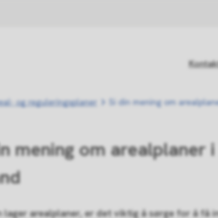
Kontak
eal- og reguleringsplaner
Si din mening om arealplane
in mening om arealplaner i
and
lager arealplaner, er det viktig å sørge for å få i