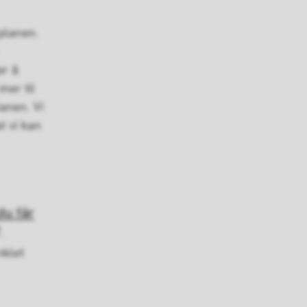
 planen.
er å
er til
anen. Vi
t vi kan
du får
.
nklet