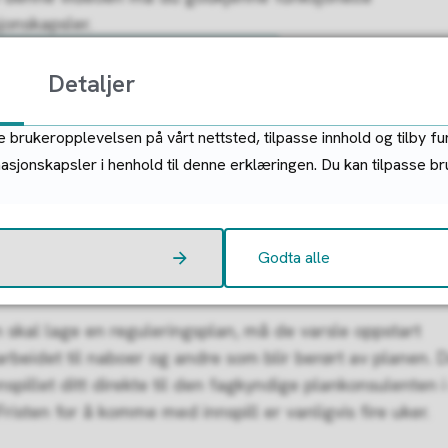
jonskapsler.
Detaljer
unksjonelle informasjonskapsler
 brukeropplevelsen på vårt nettsted, tilpasse innhold og tilby fu
masjonskapsler i henhold til denne erklæringen. Du kan tilpasse b
 informasjonskapslene og vis innholdet
Godta alle
el om oppstart
 skal lage en reguleringsplan, må de varsle oppstart
rbeidet til naboer og andre som blir berørt av planen. D
nspillet ditt direkte til den fagkyndige plankonsulenten 
risten for å komme med innspill er vanligvis fire uker.