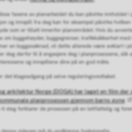
 disse fasene av planarbeidet du kan påvirke innholdet i
jon og innspill fra deg kan for eksempel påvirke hvilken
de som er tillatt innenfor planområdet. Hvis du avvent
 om byggehøyder, byggegrenser, trafikksikkerhet med m
er en byggesøknad, vil dette allerede være avklart i pl
r deg derfor til å engasjere deg i planprosessene, slik a
interessene og innspillene dine på en god måte.
g er det klageadgang på selve reguleringsvedtaket.
og arkitektur Norge (DOGA) har laget en film der 
kommunale planprosessen gjennom barns øyne
ti steg forklarer de prosessen på en lettfattelig og fore
e denne videoen må du godkjenne funksjonelle