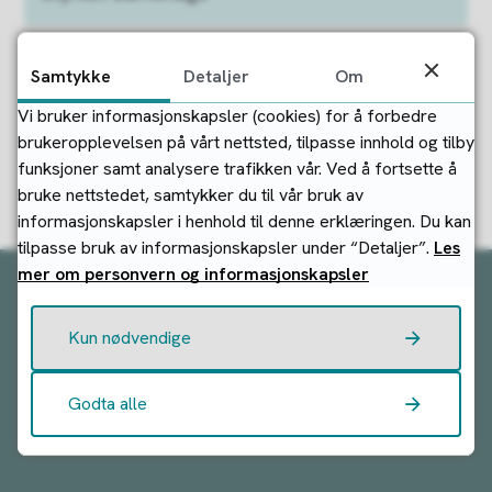
Samtykke
Detaljer
Om
Fant du det du lette etter?
Vi bruker informasjonskapsler (cookies) for å forbedre
brukeropplevelsen på vårt nettsted, tilpasse innhold og tilby
funksjoner samt analysere trafikken vår. Ved å fortsette å
Ja
Nei
bruke nettstedet, samtykker du til vår bruk av
informasjonskapsler i henhold til denne erklæringen. Du kan
tilpasse bruk av informasjonskapsler under “Detaljer”.
Les
mer om personvern og informasjonskapsler
Kontakt oss:
Kun nødvendige
Kontakt Strand kommune
Godta alle
Nød og vakttelefoner
Alle skjema