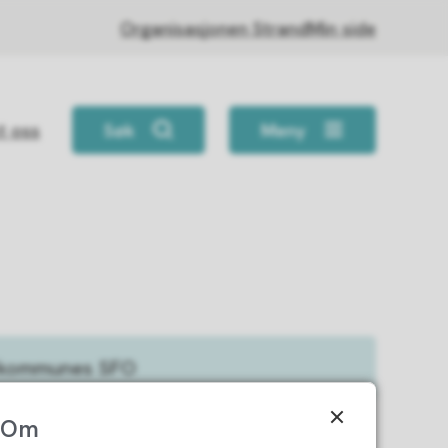
Organisasjonen Strand
Min side
t oss
Søk
Meny
d kommunes SFO
Om