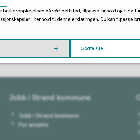
 brukeropplevelsen på vårt nettsted, tilpasse innhold og tilby fu
masjonskapsler i henhold til denne erklæringen. Du kan tilpasse b
Fant du det du lette etter?
Godta alle
Ja
Nei
Jobb i Strand kommune
Jobb i Strand kommune
For ansatte