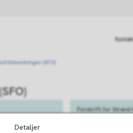
Kontak
lefritidsordningen (SFO)
 (SFO)
Forskrift for Stran
Detaljer