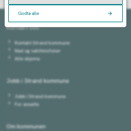
Godta alle
Kontakt oss:
Kontakt Strand kommune
Nød og vakttelefoner
Alle skjema
Jobb i Strand kommune
Jobb i Strand kommune
For ansatte
Om kommunen