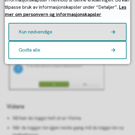
For å slette epostadressen må du trykke på
tilpasse bruk av informasjonskapsler under “Detaljer”.
Les
“søppelbøtten” på BankID:
mer om personvern og informasjonskapsler
Kun nødvendige
Godta alle
Videre
Nå kan du logge helt ut av Visma.
Når du logger inn igjen neste gang må du legge inn ny
mailadresse.