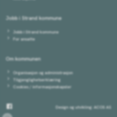
Jobb i Strand kommune
Jobb i Strand kommune
For ansatte
Om kommunen
Organisasjon og administrasjon
Tilgjenglighetserklæring
Cookies / informasjonskapsler
Facebook
Design og utvikling: ACOS AS