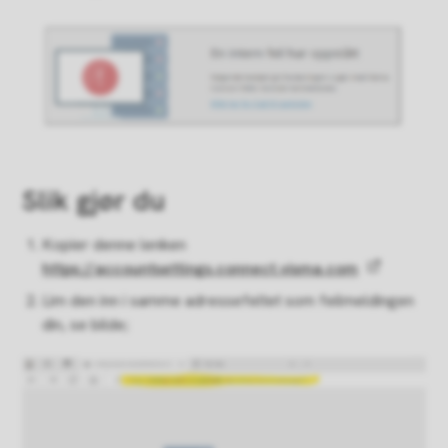
Slik gjør du
Kopier denne lenken
https://accountsettings.connect.visma.com
Lim den inn i samme adressefeltet som feilmeldingen
din, se bilde;