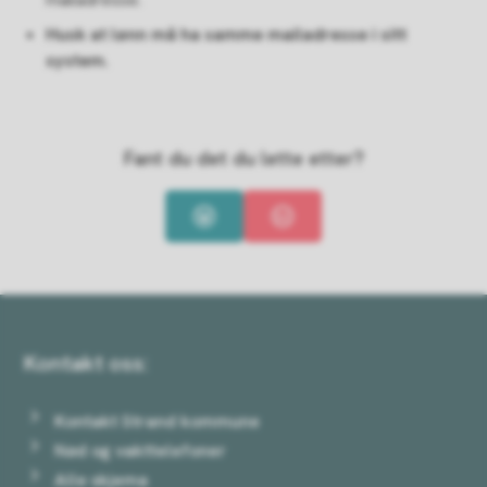
Husk at lønn må ha samme mailadresse i sitt
system.
Fant du det du lette etter?
Ja
Nei
Kontakt oss:
Kontakt Strand kommune
Nød og vakttelefoner
Alle skjema