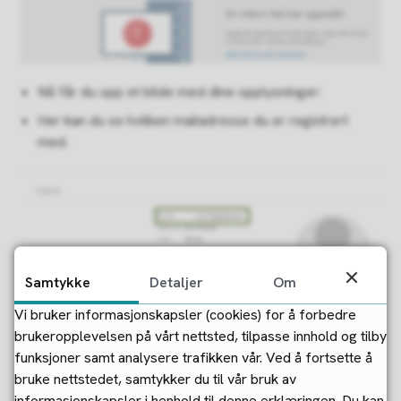
Nå får du opp et bilde med dine opplysninger:
Her kan du se hvilken mailadresse du er registrert
med.
Samtykke
Detaljer
Om
Vi bruker informasjonskapsler (cookies) for å forbedre
brukeropplevelsen på vårt nettsted, tilpasse innhold og tilby
funksjoner samt analysere trafikken vår. Ved å fortsette å
bruke nettstedet, samtykker du til vår bruk av
informasjonskapsler i henhold til denne erklæringen. Du kan